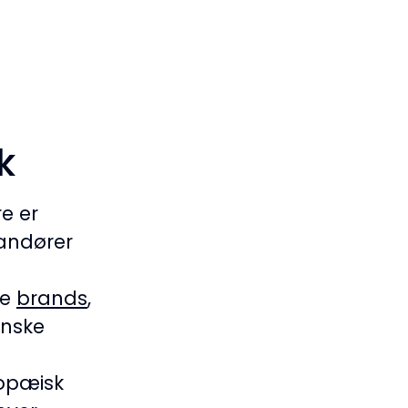
k
e er
andører
de
brands
,
anske
ropæisk