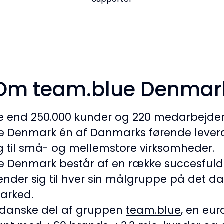
Om team.blue Denmar
 end 250.000 kunder og 220 medarbejder
e Denmark én af Danmarks førende lever
g til små- og mellemstore virksomheder.
e Denmark består af en række succesful
nder sig til hver sin målgruppe på det d
arked.
n danske del af gruppen
team.blue
, en eu