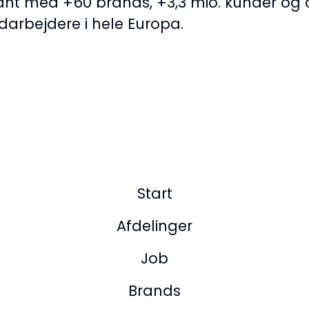
ant med +60 brands, +3,3 mio. kunder og 
arbejdere i hele Europa.
Start
Afdelinger
Job
Brands