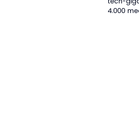
tech-gig
4.000 med