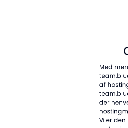
Med mere
team.blu
af hostin
team.blu
der henve
hostingm
Vi er de